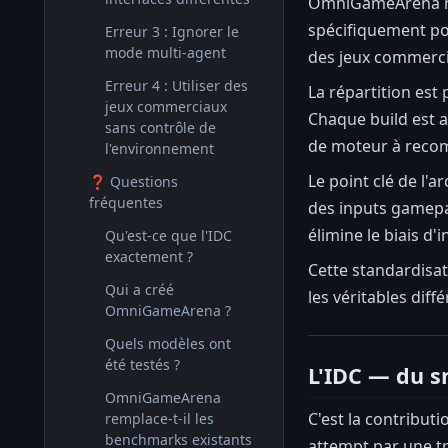
OmniGameArena ne 
spécifiquement pou
Erreur 3 : Ignorer le
mode multi-agent
des jeux commerci
Erreur 4 : Utiliser des
La répartition est 
jeux commerciaux
Chaque build est 
sans contrôle de
de moteur à recom
l'environnement
Le point clé de l'a
❓ Questions
fréquentes
des inputs gamepa
élimine le biais d'
Qu'est-ce que l'IDC
exactement ?
Cette standardisat
Qui a créé
les véritables diff
OmniGameArena ?
Quels modèles ont
été testés ?
L'IDC — du s
OmniGameArena
C'est la contributi
remplace-t-il les
benchmarks existants
attempt par une tr