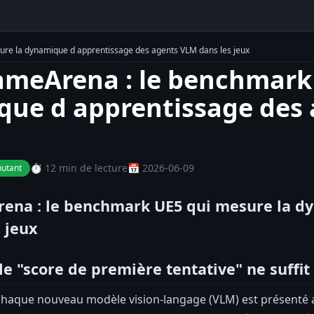
e la dynamique d apprentissage des agents VLM dans les jeux
eArena : le benchmark 
ue d apprentissage des 
⏱️ 12 min de lecture
📅 2026-06-09
utant
na : le benchmark UE5 qui mesure la dy
 jeux
le "score de première tentative" ne suffit
chaque nouveau modèle vision-langage (VLM) est présenté 