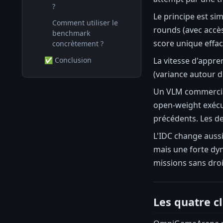
?
Le principe est sim
Comment utiliser le
rounds (avec accès
benchmark
score unique effac
concrètement ?
La vitesse d'appren
✅ Conclusion
(variance autour d
Un VLM commercial
open-weight exéc
précédents. Les deu
L'IDC change auss
mais une forte dyn
missions sans droit
Les quatre c