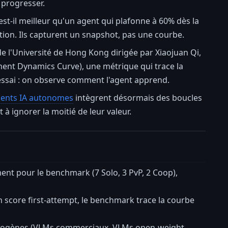
 progresser.
st-il meilleur qu'un agent qui plafonne à 60% dès la
ion. Ils capturent un snapshot, pas une courbe.
e l'Université de Hong Kong dirigée par Xiaojuan Qi,
ent Dynamics Curve), une métrique qui trace la
 essai : on observe comment l'agent apprend.
gents IA autonomes
intègrent désormais des boucles
à ignorer la moitié de leur valeur.
t pour le benchmark (7 Solo, 3 PvP, 2 Coop),
n score first-attempt, le benchmark trace la courbe
étérogènes (VLMs commerciaux, VLMs open-weight,