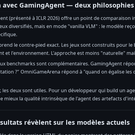
 avec GamingAgent — deux philosophies 
nt (présenté à ICLR 2026) offre un point de comparaison 
ux diversifiés, mais en mode "vanilla VLM" : le modèle reço
cifique.
nd le contre-pied exact. Les jeux sont construits pour l
t et l'environnement. L'approche est moins "naturelle" mai
deux benchmarks sont complémentaires. GamingAgent répond 
ptation ?" OmniGameArena répond à "quand on égalise les co
, les deux sont utiles. Pour un développeur qui build un 
ole mieux la qualité intrinsèque de l'agent des artefacts d'int
ésultats révèlent sur les modèles actuels