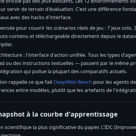
bricole pas des jeux existants. Les 12 environnements son
r servir de terrain d'évaluation. C'est une différence fon
aux avec des hacks d'interface.
pensée pour couvrir les scénarios réels de jeu : 7 jeux solo, 
auto-contenu et téléchargeable directement depuis le data
piler.
rchitecture : l'interface d'action unifiée. Tous les types d'
d ou des instructions textuelles — passent par le même pr
intégration qui pollue la plupart des comparatifs actuels.
ion rappelle ce que fait
DeepWeb-Bench
pour les agents d
érences entre modèles, plutôt que les artefacts de l'intégrat
napshot à la courbe d'apprentissage
on scientifique la plus significative du papier. L'IDC (Impro
ajectoire.