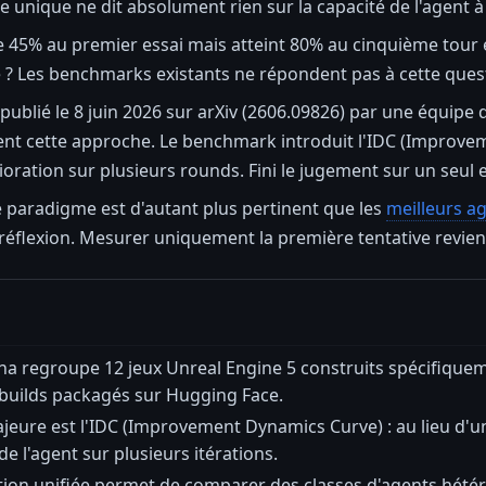
e unique ne dit absolument rien sur la capacité de l'agent à
 45% au premier essai mais atteint 80% au cinquième tour e
 ? Les benchmarks existants ne répondent pas à cette quest
lié le 8 juin 2026 sur arXiv (2606.09826) par une équipe d
nt cette approche. Le benchmark introduit l'IDC (Improvem
ration sur plusieurs rounds. Fini le jugement sur un seul
paradigme est d'autant plus pertinent que les
meilleurs a
éflexion. Mesurer uniquement la première tentative revient 
regroupe 12 jeux Unreal Engine 5 construits spécifiquemen
 builds packagés sur Hugging Face.
jeure est l'IDC (Improvement Dynamics Curve) : au lieu d'u
de l'agent sur plusieurs itérations.
action unifiée permet de comparer des classes d'agents h