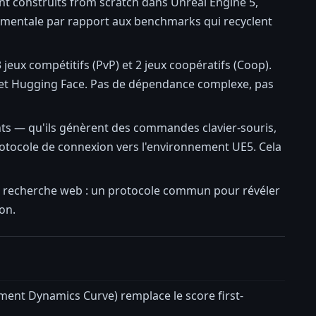
t construits from scratch dans Unreal Engine 5,
damentale par rapport aux benchmarks qui recyclent
3 jeux compétitifs (PvP) et 2 jeux coopératifs (Coop).
set Hugging Face. Pas de dépendance complexe, pas
agents — qu'ils génèrent des commandes clavier-souris,
otocole de connexion vers l'environnement UE5. Cela
e recherche web : un protocole commun pour révéler
ion.
vement Dynamics Curve) remplace le score first-