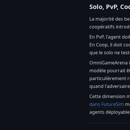
Solo, PvP, C
La majorité des be
coopératifs intro
En PvP, l'agent do
En Coop, il doit c
que le solo ne test
OmniGameArena int
modèle pourrait êtr
particulièrement r
quand l'adversaire 
Cette dimension m
dans FutureSim
mo
agents déployable