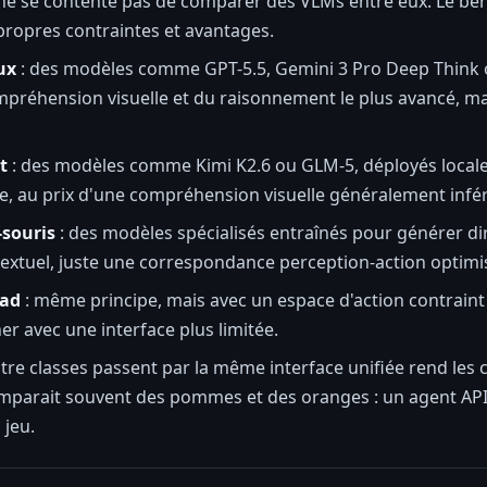
se contente pas de comparer des VLMs entre eux. Le bench
propres contraintes et avantages.
ux
: des modèles comme GPT-5.5, Gemini 3 Pro Deep Think ou
mpréhension visuelle et du raisonnement le plus avancé, mais
t
: des modèles comme Kimi K2.6 ou GLM-5, déployés localem
nce, au prix d'une compréhension visuelle généralement infér
-souris
: des modèles spécialisés entraînés pour générer di
extuel, juste une correspondance perception-action optimi
pad
: même principe, mais avec un espace d'action contraint 
er avec une interface plus limitée.
atre classes passent par la même interface unifiée rend le
mparait souvent des pommes et des oranges : un agent API a
 jeu.