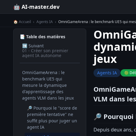
🤖 AI-master.dev
🏠 Accueil
›
Agents IA
›
OmniGameArena : le benchmark UE5 qui mesur
OmniGam
📑 Table des matières
dynamiq
➡️
Suivant
01 - Créer son premier
jeux
agent IA autonome
OmniGameArena : le
Agents IA
🟢 Déb
benchmark UE5 qui
mesure la dynamique
OmniGameAre
d'apprentissage des
VLM dans les
agents VLM dans les jeux
🔎 Pourquoi le "score de
première tentative" ne
🔎 Pourquoi 
suffit plus pour juger un
agent IA
Depuis deux ans, 