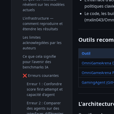
révèlent sur les modèles
politiques clav
actuels
Le code, les bu
L'infrastructure —
(mxlin043/Omn
comment reproduire et
étendre les résultats
Les limites
Outils reco
acknowlegdées par les
auteurs
Outil
Ce que cela signifie
pour l'avenir des
OmniGameArena D
benchmarks IA
OmniGameArena P
❌ Erreurs courantes
GamingAgent (Git
Erreur 1 : Confondre
score first-attempt et
capacité d'agent
L'architectu
Erreur 2 : Comparer
des agents sur des
interfaces différentes