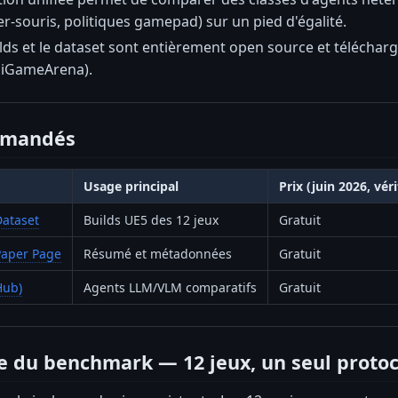
ier-souris, politiques gamepad) sur un pied d'égalité.
ilds et le dataset sont entièrement open source et télécha
iGameArena).
mmandés
Usage principal
Prix (juin 2026, vér
ataset
Builds UE5 des 12 jeux
Gratuit
aper Page
Résumé et métadonnées
Gratuit
Hub)
Agents LLM/VLM comparatifs
Gratuit
re du benchmark — 12 jeux, un seul proto