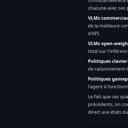
OmniGameArena ne 
chacune avec ses 
VLMs commercia
de la meilleure co
d'API.
VLMs open-weigh
total sur l'infére
Politiques clavier
de raisonnement t
Politiques game
l'agent à fonctionn
Le fait que ces qu
précédents, on co
direct aux états du