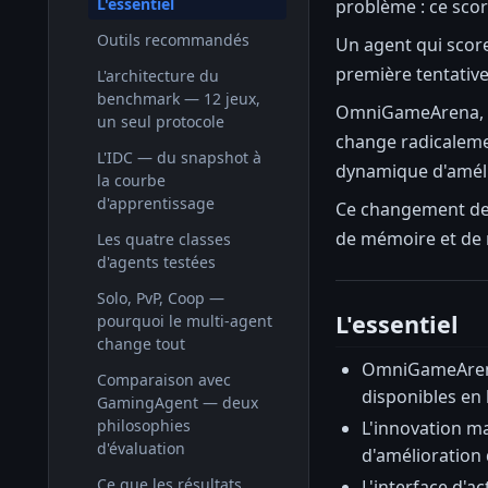
L'essentiel
problème : ce scor
Outils recommandés
Un agent qui score
première tentative
L'architecture du
benchmark — 12 jeux,
OmniGameArena, pub
un seul protocole
change radicaleme
L'IDC — du snapshot à
dynamique d'amélio
la courbe
d'apprentissage
Ce changement de 
de mémoire et de r
Les quatre classes
d'agents testées
Solo, PvP, Coop —
L'essentiel
pourquoi le multi-agent
change tout
OmniGameArena 
Comparaison avec
disponibles en
GamingAgent — deux
philosophies
L'innovation ma
d'évaluation
d'amélioration 
Ce que les résultats
L'interface d'