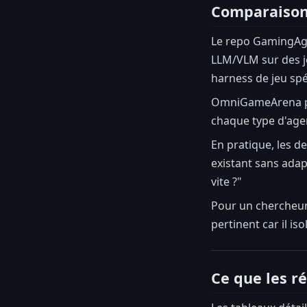
Comparaison
Le repo GamingAge
LLM/VLM sur des je
harness de jeu spé
OmniGameArena pre
chaque type d'agen
En pratique, les 
existant sans ada
vite ?"
Pour un chercheur
pertinent car il is
Ce que les r