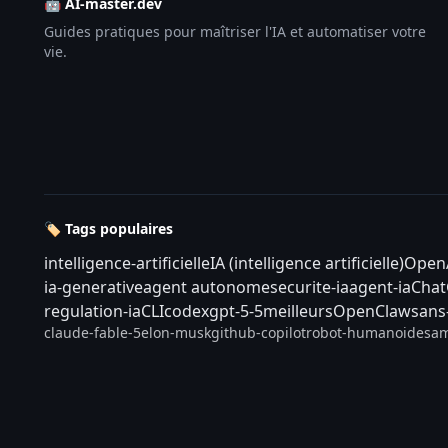
🤖 AI-master.dev
Guides pratiques pour maîtriser l'IA et automatiser votre
vie.
🏷️ Tags populaires
intelligence-artificielle
IA (intelligence artificielle)
Open
ia-generative
agent autonome
securite-ia
agent-ia
Cha
regulation-ia
CLI
codex
gpt-5-5
meilleurs
OpenClaw
sans
claude-fable-5
elon-musk
github-copilot
robot-humanoide
sam