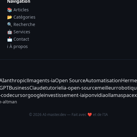
Navigation
📚 Articles
📂 Catégories
🔍 Recherche
🤖 Services
📩 Contact
ℹ️ À propos
AI
anthropic
llm
agents-ia
Open Source
Automatisation
Herme
tGPT
Business
Claude
tutoriel
ia-open-source
meilleur
robotiqu
-code
cursor
google
investissement-ia
ipo
nvidia
ollama
spacex
-altman
© 2026 AI-master.dev — Fait avec ❤️ et de l'IA