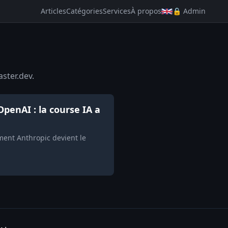
Articles
Catégories
Services
À propos
🔒 Admin
ster.dev.
OpenAI : la course IA a
ment Anthropic devient le