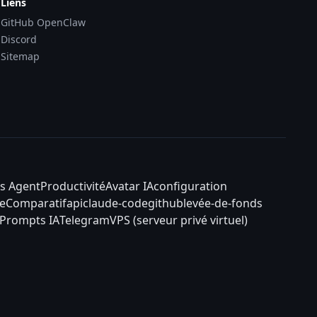
Liens
GitHub OpenClaw
Discord
Sitemap
s Agent
Productivité
Avatar IA
configuration
e
Comparatif
api
claude-code
github
levée-de-fonds
Prompts IA
Telegram
VPS (serveur privé virtuel)