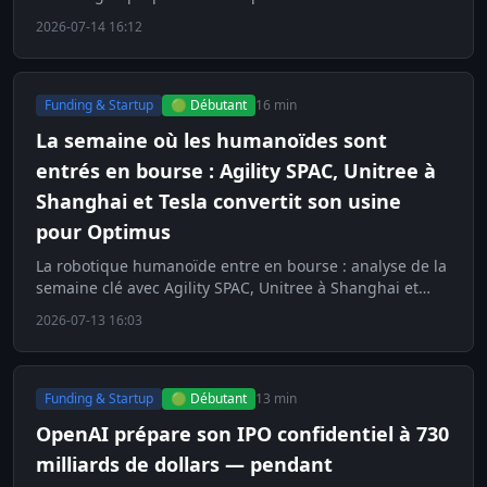
stratégie du laboratoire le plus disciplined.
2026-07-14 16:12
Funding & Startup
🟢 Débutant
16 min
La semaine où les humanoïdes sont
entrés en bourse : Agility SPAC, Unitree à
Shanghai et Tesla convertit son usine
pour Optimus
La robotique humanoïde entre en bourse : analyse de la
semaine clé avec Agility SPAC, Unitree à Shanghai et
l'usine Tesla pour Optimus.
2026-07-13 16:03
Funding & Startup
🟢 Débutant
13 min
OpenAI prépare son IPO confidentiel à 730
milliards de dollars — pendant