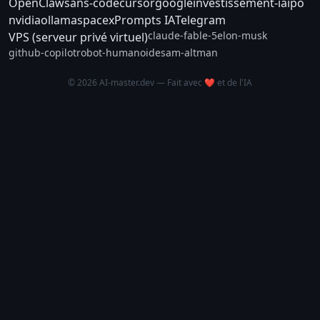
OpenClaw
sans-code
cursor
google
investissement-ia
ipo
nvidia
ollama
spacex
Prompts IA
Telegram
claude-fable-5
elon-musk
VPS (serveur privé virtuel)
github-copilot
robot-humanoide
sam-altman
© 2026 AI-master.dev — Fait avec ❤️ et de l'IA