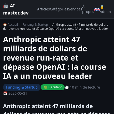
🤖 AI-
À
🔒
Articles
Catégories
Services
propos
Admin
master.dev
🏠 Accueil
›
Funding & Startup
›
Anthropic atteint 47 milliards de dollars
de revenue run-rate et dépasse OpenAI : la course IA a un nouveau leader
Anthropic atteint 47
milliards de dollars de
revenue run-rate et
dépasse OpenAI : la course
IA a un nouveau leader
Funding & Startup
⏱️ 10 min de lecture
🟢 Débutant
📅 2026-05-31
Anthropic atteint 47 milliards de