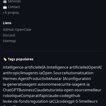
🤖 Services
📩 Contact
ℹ️ À propos
Liens
GitHub OpenClaw
Discord
Sitemap
🏷️ Tags populaires
intelligence-artificielle
IA (intelligence artificielle)
OpenAI
anthropic
llm
agents-ia
Open Source
Automatisation
Hermes Agent
Productivité
Avatar IA
configuration
ia-generative
agent autonome
securite-ia
agent-ia
ChatGPT
Business
Claude
tutoriel
ia-open-source
meilleur
robotique
Comparatif
api
claude-code
github
levée-de-fonds
regulation-ia
CLI
codex
gpt-5-5
meilleurs