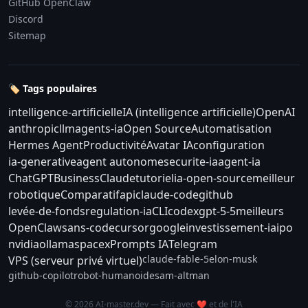
GitHub OpenClaw
Discord
Sitemap
🏷️ Tags populaires
intelligence-artificielle
IA (intelligence artificielle)
OpenAI
anthropic
llm
agents-ia
Open Source
Automatisation
Hermes Agent
Productivité
Avatar IA
configuration
ia-generative
agent autonome
securite-ia
agent-ia
ChatGPT
Business
Claude
tutoriel
ia-open-source
meilleur
robotique
Comparatif
api
claude-code
github
levée-de-fonds
regulation-ia
CLI
codex
gpt-5-5
meilleurs
OpenClaw
sans-code
cursor
google
investissement-ia
ipo
nvidia
ollama
spacex
Prompts IA
Telegram
claude-fable-5
elon-musk
VPS (serveur privé virtuel)
github-copilot
robot-humanoide
sam-altman
© 2026 AI-master.dev — Fait avec ❤️ et de l'IA