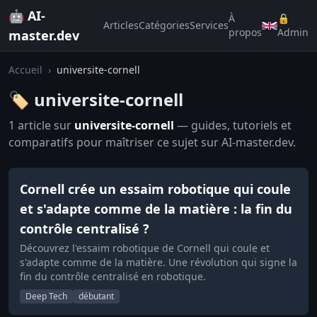
🤖 AI-
À
🔒
Articles
Catégories
Services
propos
Admin
master.dev
Accueil
›
universite-cornell
🏷️ universite-cornell
1 article sur
universite-cornell
— guides, tutoriels et
comparatifs pour maîtriser ce sujet sur AI-master.dev.
Cornell crée un essaim robotique qui coule
et s'adapte comme de la matière : la fin du
contrôle centralisé ?
Découvrez l'essaim robotique de Cornell qui coule et
s'adapte comme de la matière. Une révolution qui signe la
fin du contrôle centralisé en robotique.
Deep Tech
débutant