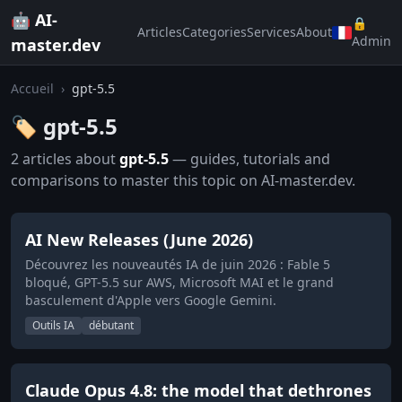
🤖 AI-
🔒
Articles
Categories
Services
About
Admin
master.dev
Accueil
›
gpt-5.5
🏷️ gpt-5.5
2 articles about
gpt-5.5
— guides, tutorials and
comparisons to master this topic on AI-master.dev.
AI New Releases (June 2026)
Découvrez les nouveautés IA de juin 2026 : Fable 5
bloqué, GPT-5.5 sur AWS, Microsoft MAI et le grand
basculement d'Apple vers Google Gemini.
Outils IA
débutant
Claude Opus 4.8: the model that dethrones