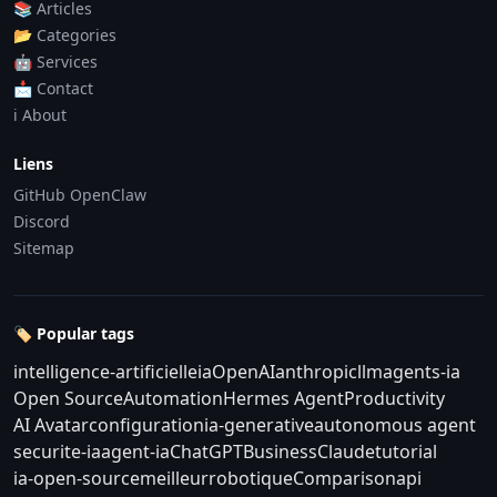
📚 Articles
📂 Categories
🤖 Services
📩 Contact
ℹ️ About
Liens
GitHub OpenClaw
Discord
Sitemap
🏷️ Popular tags
intelligence-artificielle
ia
OpenAI
anthropic
llm
agents-ia
Open Source
Automation
Hermes Agent
Productivity
AI Avatar
configuration
ia-generative
autonomous agent
securite-ia
agent-ia
ChatGPT
Business
Claude
tutorial
ia-open-source
meilleur
robotique
Comparison
api