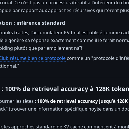
rucial. Ce n'est pas un processus itératif à l'intérieur du ch
pide par rapport aux approches récursives qui itèrent plu
tion : inférence standard
chunks traités, l'accumulateur KV final est utilisé comme c
èle génère sa réponse exactement comme il le ferait normale
folding plutôt que par empilement naïf.
Club résume bien ce protocole
comme un "protocole d'infér
tionnel."
 : 100% de retrieval accuracy à 128K toke
tourner les têtes :
100% de retrieval accuracy jusqu'à 128K
ack" (trouver une information spécifique noyée dans un docu
er, les approches standard de KV cache commencent à mont