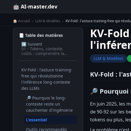
🤖 AI-master.dev
🏠 Accueil
›
LLM & Modèles
›
KV-Fold : l'astuce training-free qui révo
KV-Fold 
📑 Table des matières
l'infér
➡️
Suivant
01 - Tokens, contexte,
coûts : comprendre la
facturation des LLM
LLM & Modèles
KV-Fold : l'astuce training-
KV-Fold : l'a
free qui révolutionne
l'inférence long-contexte
des LLMs
🔎 Pourquoi 
🔎 Pourquoi le long-
En juin 2025, les 
contexte reste un
cauchemar d'ingénierie
de 90-92 sur les b
tokens ou plus, le
L'essentiel
Le problème n'est 
Outils recommandés