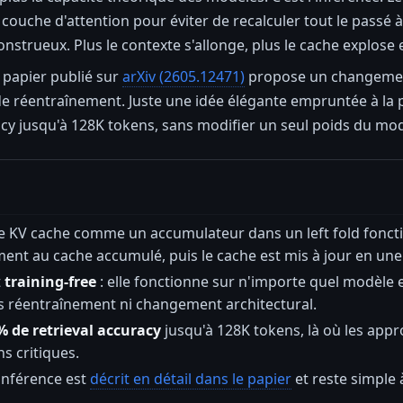
couche d'attention pour éviter de recalculer tout le pass
strueux. Plus le contexte s'allonge, plus le cache explose e
 papier publié sur
arXiv (2605.12471)
propose un changement
de réentraînement. Juste une idée élégante empruntée à la p
acy jusqu'à 128K tokens, sans modifier un seul poids du mod
le KV cache comme un accumulateur dans un left fold foncti
ent au cache accumulé, puis le cache est mis à jour en une
t
training-free
: elle fonctionne sur n'importe quel modèle 
ns réentraînement ni changement architectural.
% de retrieval accuracy
jusqu'à 128K tokens, là où les ap
s critiques.
inférence est
décrit en détail dans le papier
et reste simple 