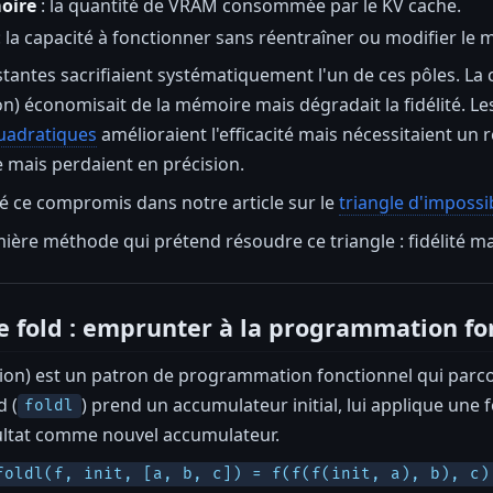
oire
: la quantité de VRAM consommée par le KV cache.
: la capacité à fonctionner sans réentraîner ou modifier le 
stantes sacrifiaient systématiquement l'un de ces pôles. 
n) économisait de la mémoire mais dégradait la fidélité. 
uadratiques
amélioraient l'efficacité mais nécessitaient un
le mais perdaient en précision.
é ce compromis dans notre article sur le
triangle d'impossi
mière méthode qui prétend résoudre ce triangle : fidélité ma
e fold : emprunter à la programmation fo
tion) est un patron de programmation fonctionnel qui parc
d (
) prend un accumulateur initial, lui applique une f
foldl
sultat comme nouvel accumulateur.
foldl(f, init, [a, b, c]) = f(f(f(init, a), b), c)