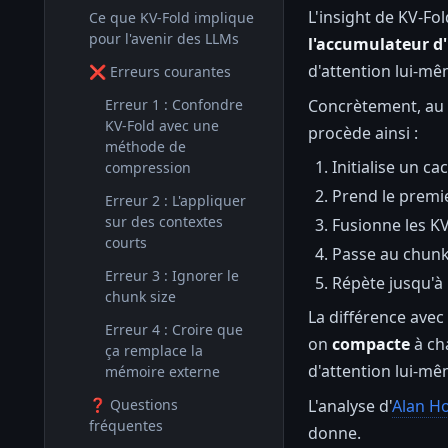
L'insight de KV-F
Ce que KV-Fold implique
pour l'avenir des LLMs
l'accumulateur d'
d'attention lui-mê
❌ Erreurs courantes
Concrètement, au l
Erreur 1 : Confondre
KV-Fold avec une
procède ainsi :
méthode de
Initialise un c
compression
Prend le premie
Erreur 2 : L'appliquer
sur des contextes
Fusionne les K
courts
Passe au chunk
Erreur 3 : Ignorer le
Répète jusqu'à 
chunk size
La différence avec
Erreur 4 : Croire que
on
compacte
à ch
ça remplace la
d'attention lui-mê
mémoire externe
L'analyse d'
Alan Ho
❓ Questions
fréquentes
donne.