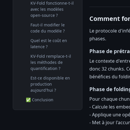
KV-Fold fonctionne-t-il
avec les modèles
open-source ?
Comment fon
Faut-il modifier le
Le protocole d'inf
code du modèle ?
phases.
Quel est le coût en
latence ?
Phase de prétra
KV-Fold remplace-t-il
Le contexte d'ent
les méthodes de
quantification ?
donc 32 chunks. Ce
bénéfices du foldi
Est-ce disponible en
production
Phase de foldin
aujourd'hui ?
Pour chaque chunk
✅ Conclusion
- Calcule les embe
- Applique une opé
- Met à jour l'accu