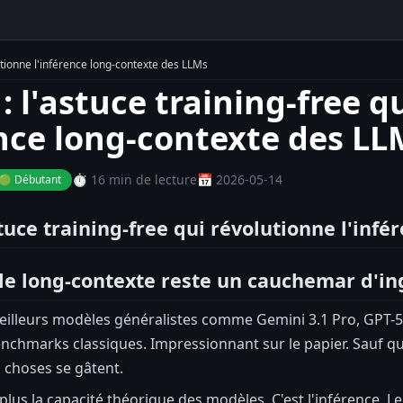
lutionne l'inférence long-contexte des LLMs
: l'astuce training-free q
ence long-contexte des LL
⏱️ 16 min de lecture
📅 2026-05-14
🟢 Débutant
stuce training-free qui révolutionne l'inf
le long-contexte reste un cauchemar d'in
meilleurs modèles généralistes comme Gemini 3.1 Pro, GPT-
enchmarks classiques. Impressionnant sur le papier. Sauf q
s choses se gâtent.
plus la capacité théorique des modèles. C'est l'inférence. 