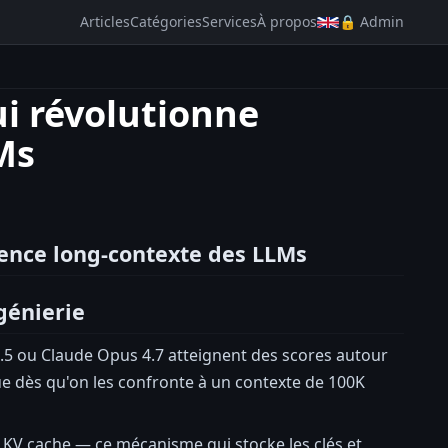
Articles
Catégories
Services
À propos
🔒 Admin
ui révolutionne
Ms
érence long-contexte des LLMs
génierie
5.5 ou Claude Opus 4.7 atteignent des scores autour
ue dès qu'on les confronte à un contexte de 100K
Le KV cache — ce mécanisme qui stocke les clés et