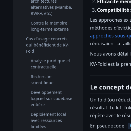
Efficacité mém
architectures
alternatives (Mamba,
Compatibilité
RWKV, etc.)
Les approches exi
Contre la mémoire
méthodes d'évictio
long-terme externe
approches sous-q
Cas d'usage concrets
réduisaient la tail
qui bénéficient de KV-
Fold
Nous avons détaill
Analyse juridique et
KV-Fold est la pre
contractuelle
Recherche
scientifique
Le concept d
Développement
logiciel sur codebase
Un fold (ou réduc
entière
résultat. Le left fol
Déploiement local
répète avec le ré
avec ressources
En pseudocode :
limitées