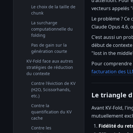
d'attention. Pour 
Le choix de la taille de
vecteurs appelés "c
chunk
Le problème ? Ce 
La surcharge
Claude Opus 4.6, o
computationnelle du
folding
C'est aussi un pr
début de contexte r
Pas de gain sur la
génération courte
"lost in the middl
KV-Fold face aux autres
Pour comprendre en
stratégies de réduction
facturation des LL
du contexte
Contre l'éviction de KV
(H2O, Scissorhands,
Le triangle 
etc.)
Contre la
Avant KV-Fold, l'i
quantification du KV
mutuellement exclu
cache
Fidélité du ret
Contre les