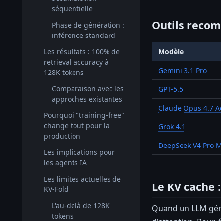
séquentielle
Outils reco
Phase de génération :
inférence standard
Les résultats : 100% de
Modèle
retrieval accuracy à
Gemini 3.1 Pro
128K tokens
Comparaison avec les
GPT-5.5
approches existantes
Claude Opus 4.7 A
Pourquoi "training-free"
change tout pour la
Grok 4.1
production
DeepSeek V4 Pro 
Les implications pour
les agents IA
Les limites actuelles de
Le KV cache 
KV-Fold
L'au-delà de 128K
Quand un LLM génè
tokens