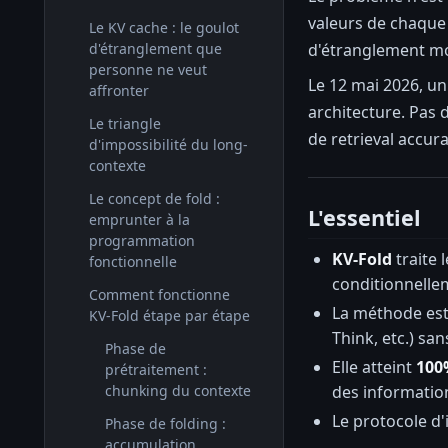
valeurs de chaque 
Le KV cache : le goulot
d'étranglement mon
d'étranglement que
personne ne veut
Le 12 mai 2026, un
affronter
architecture. Pas 
Le triangle
de retrieval accur
d'impossibilité du long-
contexte
Le concept de fold :
L'essentiel
emprunter à la
programmation
KV-Fold
traite 
fonctionnelle
conditionnellem
Comment fonctionne
La méthode es
KV-Fold étape par étape
Think, etc.) sa
Phase de
Elle atteint
100
prétraitement :
chunking du contexte
des information
Le protocole d'
Phase de folding :
accumulation