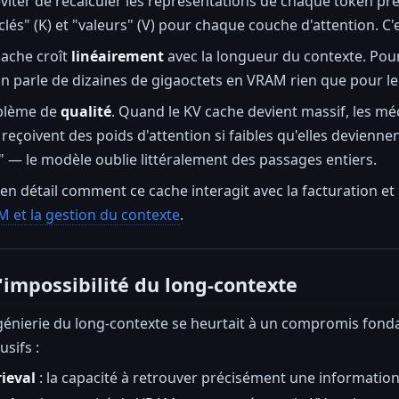
éviter de recalculer les représentations de chaque token p
lés" (K) et "valeurs" (V) pour chaque couche d'attention. C'e
cache croît
linéairement
avec la longueur du contexte. Po
n parle de dizaines de gigaoctets en VRAM rien que pour l
oblème de
qualité
. Quand le KV cache devient massif, les mé
eçoivent des poids d'attention si faibles qu'elles deviennent
e" — le modèle oublie littéralement des passages entiers.
 détail comment ce cache interagit avec la facturation et les
M et la gestion du contexte
.
d'impossibilité du long-contexte
ngénierie du long-contexte se heurtait à un compromis fon
sifs :
rieval
: la capacité à retrouver précisément une information