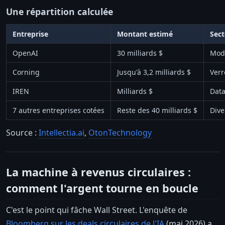
Une répartition calculée
Entreprise
Montant estimé
Sect
OpenAI
30 milliards $
Modè
Corning
Jusqu'à 3,2 milliards $
Verr
IREN
Milliards $
Data
7 autres entreprises cotées
Reste des 40 milliards $
Dive
Source :
Intellectia.ai
,
OtonTechnology
La machine à revenus circulaires :
comment l'argent tourne en boucle
C'est le point qui fâche Wall Street. L'enquête de
Bloomberg sur les deals circulaires de l'IA
(mai 2026) a