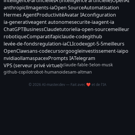
intelligence-artificielle
IA (intelligence artificielle)
OpenAI
anthropic
llm
agents-ia
Open Source
Automatisation
Hermes Agent
Productivité
Avatar IA
configuration
ia-generative
agent autonome
securite-ia
agent-ia
ChatGPT
Business
Claude
tutoriel
ia-open-source
meilleur
robotique
Comparatif
api
claude-code
github
levée-de-fonds
regulation-ia
CLI
codex
gpt-5-5
meilleurs
OpenClaw
sans-code
cursor
google
investissement-ia
ipo
nvidia
ollama
spacex
Prompts IA
Telegram
claude-fable-5
elon-musk
VPS (serveur privé virtuel)
github-copilot
robot-humanoide
sam-altman
© 2026 AI-master.dev — Fait avec ❤️ et de l'IA