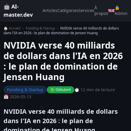
🤖 AI-
À
🔒
Articles
Catégories
Services
propos
Admin
master.dev
🏠 Accueil
›
Funding & Startup
›
NVIDIA verse 40 milliards de dollars
dans l'IA en 2026 : le plan de domination de Jensen Huang
NVIDIA verse 40 milliards
de dollars dans l'IA en 2026
: le plan de domination de
Jensen Huang
Funding & Startup
⏱️ 12 min de lecture
🟢 Débutant
📅 2026-05-13
NVIDIA verse 40 milliards de dollars
dans l'IA en 2026 : le plan de
domination de Jensen Huang