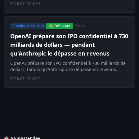
l'usine Tesla pour Optimus.
2026-07-13 16:03
Funding & Startup
🟢 Débutant
13 min
OpenAI prépare son IPO confidentiel à 730
milliards de dollars — pendant
qu'Anthropic le dépasse en revenus
OpenAI prépare son IPO confidentiel à 730 milliards de
dollars, tandis qu'Anthropic le dépasse en revenus.
Découvrez l'enjeu majeur de l'ère IA.
2026-07-12 18:02
🤖 AI-master.dev