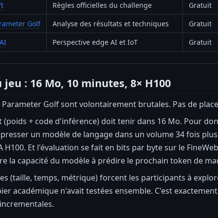
t
Règles officielles du challenge
Gratuit
rameter Golf
Analyse des résultats et techniques
Gratuit
AI
Perspective edge AI et IoT
Gratuit
 jeu : 16 Mo, 10 minutes, 8× H100
u Parameter Golf sont volontairement brutales. Pas de plac
 (poids + code d'inférence) doit tenir dans 16 Mo. Pour d
resser un modèle de langage dans un volume 34 fois plus p
A H100. Et l'évaluation se fait en bits par byte sur le Fine
re la capacité du modèle à prédire le prochain token de ma
tes (taille, temps, métrique) forcent les participants à exp
er académique n'avait testées ensemble. C'est exactement 
 incrementales.