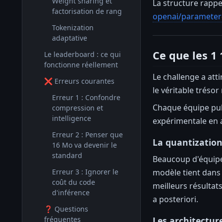
Weight sharing et
La structure rapp
factorisation de rang
openai/parameter
Tokenization
adaptative
Ce que les 1
Le leaderboard : ce qui
fonctionne réellement
Le challenge a att
❌ Erreurs courantes
le véritable trésor
Erreur 1 : Confondre
Chaque équipe publ
compression et
intelligence
expérimentale en a
Erreur 2 : Penser que
La quantization
16 Mo va devenir le
standard
Beaucoup d'équipes
modèle tient dans 
Erreur 3 : Ignorer le
coût du code
meilleurs résultat
d'inférence
a posteriori.
❓ Questions
Les architectu
fréquentes