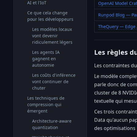
AI et l'IoT
OpenAI Model Craf
Ce que cela change
Runpod Blog — Pa
pour les développeurs
TheQuery — Edge 
Les modèles locaux
vont devenir
ridiculement légers
Les règles du
Les agents IA
gagnent en
Les contraintes d
autonomie
Les coûts d'inférence
Le modèle complet
vont continuer de
parle donc de comp
chuter
cluster de 8 NVIDI
Les techniques de
textuelle qui mesu
compression qui
émergent
Ces trois contrain
Data qu'aucun papi
Architecture-aware
quantization
des optimisations