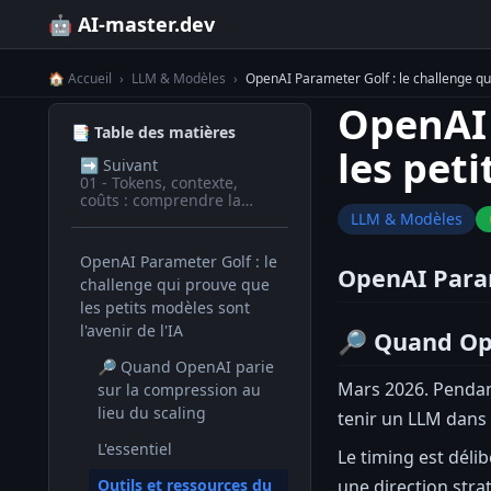
🤖 AI-master.dev
🏠 Accueil
›
LLM & Modèles
›
OpenAI Parameter Golf : le challenge qui
OpenAI 
📑 Table des matières
les peti
➡️
Suivant
01 - Tokens, contexte,
coûts : comprendre la
facturation des LLM
LLM & Modèles
OpenAI Parameter Golf : le
OpenAI Param
challenge qui prouve que
les petits modèles sont
l'avenir de l'IA
🔎 Quand Ope
🔎 Quand OpenAI parie
Mars 2026. Pendant
sur la compression au
lieu du scaling
tenir un LLM dans 
L'essentiel
Le timing est déli
une direction stra
Outils et ressources du