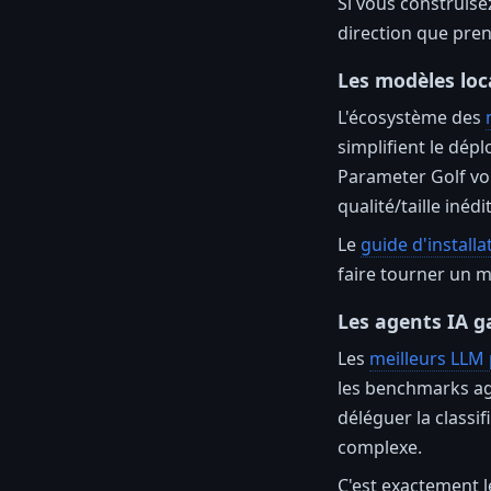
Si vous construise
direction que prend
Les modèles loc
L'écosystème des
simplifient le dép
Parameter Golf von
qualité/taille inédit
Le
guide d'installa
faire tourner un 
Les agents IA 
Les
meilleurs LLM 
les benchmarks ag
déléguer la classi
complexe.
C'est exactement 