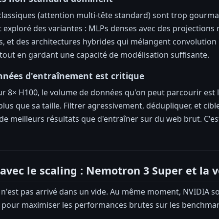
classiques (attention multi-tête standard) sont trop gourm
 exploré des variantes : MLPs denses avec des projections
es, et des architectures hybrides qui mélangent convolution 1
tout en gardant une capacité de modélisation suffisante.
nnées d'entraînement est critique
r 8× H100, le volume de données qu'on peut parcourir est l
lus que sa taille. Filtrer agressivement, dédupliquer, et cib
e meilleurs résultats que d'entraîner sur du web brut. C'es
 avec le scaling : Nemotron 3 Super et la 
 n'est pas arrivé dans un vide. Au même moment, NVIDIA so
pour maximiser les performances brutes sur les benchmarks