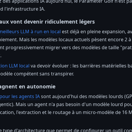
z des applications IA aujourd'hui, le Parameter Golf n'est p
 l'infrastructure IA.
aux vont devenir ridiculement légers
meilleurs LLM à run en local
est déjà en pleine expansion, a
loiement. Mais les modèles locaux actuels pèsent encore 2 
t progressivement migrer vers des modèles de taille "prat
.
tion LLM local
va devoir évoluer : les barrières matérielles 
modèle compétent sans transpirer.
gagnent en autonomie
pour les agents IA
sont aujourd'hui des modèles lourds (GPT
entic). Mais un agent n'a pas besoin d'un modèle lourd po
fication, l'extraction et le routage à un micro-modèle de 16
le type d'architecture que permet de configurer un outil 