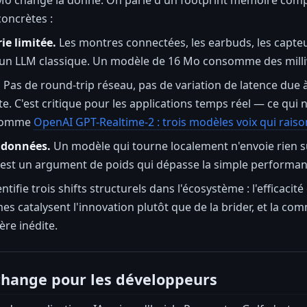
o change la donne. On parle d'un footprint mémoire compa
concrètes :
ie limitée.
Les montres connectées, les earbuds, les capte
un LLM classique. Un modèle de 16 Mo consomme des milliwa
.
Pas de round-trip réseau, pas de variation de latence due 
te. C'est critique pour les applications temps réel — ce q
 comme
OpenAI GPT-Realtime-2 : trois modèles voix qui raiso
 données.
Un modèle qui tourne localement n'envoie rien sur
est un argument de poids qui dépasse la simple performan
ntifie trois shifts structurels dans l'écosystème : l'efficacit
es catalysent l'innovation plutôt que de la brider, et la c
ère inédite.
change pour les développeurs