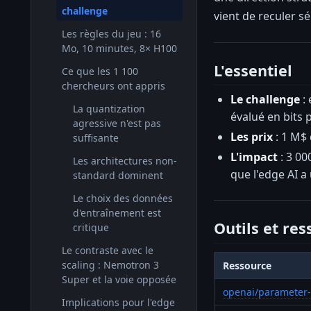
challenge
vient de reculer s
Les règles du jeu : 16
Mo, 10 minutes, 8× H100
L'essentiel
Ce que les 1 100
chercheurs ont appris
Le challenge
: 
La quantization
évalué en bits 
agressive n'est pas
Les prix
: 1 M$ 
suffisante
L'impact
: 3 00
Les architectures non-
que l'edge AI a
standard dominent
Le choix des données
d'entraînement est
Outils et re
critique
Le contraste avec le
scaling : Nemotron 3
Ressource
Super et la voie opposée
openai/parameter-
Implications pour l'edge