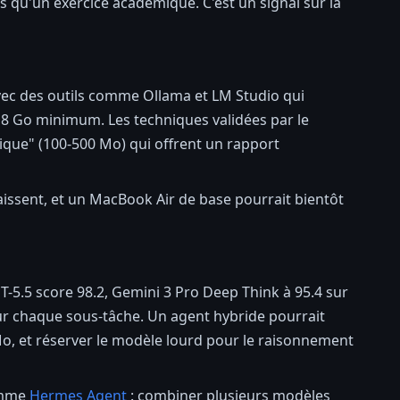
as qu'un exercice académique. C'est un signal sur la
vec des outils comme Ollama et LM Studio qui
à 8 Go minimum. Les techniques validées par le
ique" (100-500 Mo) qui offrent un rapport
baissent, et un MacBook Air de base pourrait bientôt
-5.5 score 98.2, Gemini 3 Pro Deep Think à 95.4 sur
ur chaque sous-tâche. Un agent hybride pourrait
 Mo, et réserver le modèle lourd pour le raisonnement
comme
Hermes Agent
: combiner plusieurs modèles