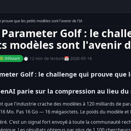
 prouve que les petits modèles sont l'avenir de l'IA
Parameter Golf : le chal
ts modèles sont l'avenir d
⏱️ 12 min de lecture
📅 2026-05-18
🟢 Débutant
eter Golf : le challenge qui prouve que le
nAI parie sur la compression au lieu du 
 que l'industrie crache des modèles à 120 milliards de par
16 Mo. Pas 16 Go — 16 mégaoctets. Le poids du modèle et l
béré. C'est un signal fort envoyé à toute la communauté reche
tégique. Les résultats obtenus par plus de 1 100 chercheurs