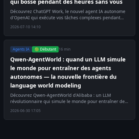
qui bosse pendant des heures sans vous
Découvrez ChatGPT Work, le nouvel agent IA autonome
d'OpenAI qui exécute vos tâches complexes pendant
des heures sans aucune intervention humaine.
2026-07-10 14:10
Agents IA
🟢 Débutant
16 min
Qwen-AgentWorld : quand un LLM simule
le monde pour entraîner des agents
autonomes — la nouvelle frontière du
language world modeling
Découvrez Qwen-AgentWorld d'Alibaba : un LLM
révolutionnaire qui simule le monde pour entraîner des
agents autonomes. La nouvelle frontière du language
2026-06-30 17:05
world mo