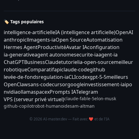
🏷️ Tags populaires
intelligence-artificielle
IA (intelligence artificielle)
OpenAI
anthropic
llm
agents-ia
Open Source
Automatisation
Hermes Agent
Productivité
Avatar IA
configuration
ia-generative
agent autonome
securite-ia
agent-ia
ChatGPT
Business
Claude
tutoriel
ia-open-source
meilleur
robotique
Comparatif
api
claude-code
github
levée-de-fonds
regulation-ia
CLI
codex
gpt-5-5
meilleurs
OpenClaw
sans-code
cursor
google
investissement-ia
ipo
nvidia
ollama
spacex
Prompts IA
Telegram
claude-fable-5
elon-musk
VPS (serveur privé virtuel)
github-copilot
robot-humanoide
sam-altman
© 2026 AI-master.dev — Fait avec ❤️ et de l'IA