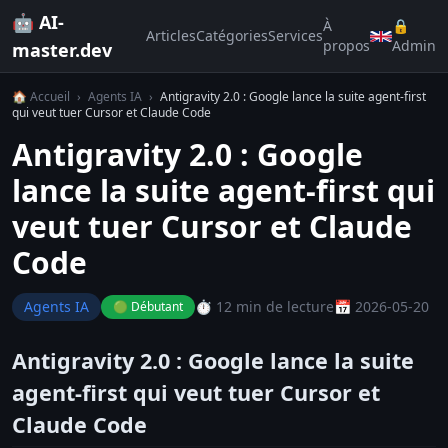
🤖 AI-
À
🔒
Articles
Catégories
Services
propos
Admin
master.dev
🏠 Accueil
›
Agents IA
›
Antigravity 2.0 : Google lance la suite agent-first
qui veut tuer Cursor et Claude Code
Antigravity 2.0 : Google
lance la suite agent-first qui
veut tuer Cursor et Claude
Code
Agents IA
⏱️ 12 min de lecture
📅 2026-05-20
🟢 Débutant
Antigravity 2.0 : Google lance la suite
agent-first qui veut tuer Cursor et
Claude Code