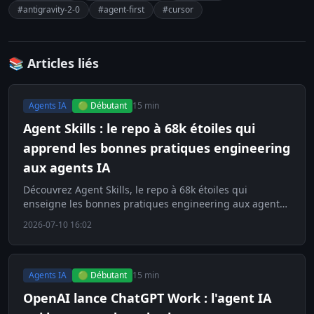
#antigravity-2-0
#agent-first
#cursor
📚 Articles liés
Agents IA
🟢 Débutant
15 min
Agent Skills : le repo à 68k étoiles qui
apprend les bonnes pratiques engineering
aux agents IA
Découvrez Agent Skills, le repo à 68k étoiles qui
enseigne les bonnes pratiques engineering aux agents
IA pour éviter la dette technique.
2026-07-10 16:02
Agents IA
🟢 Débutant
15 min
OpenAI lance ChatGPT Work : l'agent IA