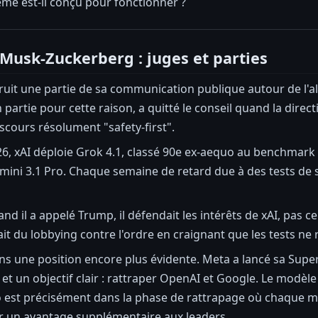
tème est-il conçu pour fonctionner ?
Musk-Zuckerberg : juges et parties
uit une partie de sa communication publique autour de l'alert
partie pour cette raison, a quitté le conseil quand la direct
scours résolument "safety-first".
6, xAI déploie Grok 4.1, classé 90e ex-aequo au benchmark g
mini 3.1 Pro. Chaque semaine de retard due à des tests de
and il a appelé Trump, il défendait les intérêts de xAI, pas ce
fait du lobbying contre l'ordre en craignant que les tests ne
s une position encore plus évidente. Meta a lancé sa Supe
 et un objectif clair : rattraper OpenAI et Google. Le modèle
bo est précisément dans la phase de rattrapage où chaque m
er un avantage supplémentaire aux leaders.