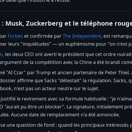
s : Musk, Zuckerberg et le téléphone roug
 par
Forbes
et confirmée par
The Independent
, est remarqu
er leurs "inquiétudes" — un euphémisme pour "on n'est pas
an
, les deux CEO ont averti le président que cet ordre nuira
L'argument de la compétition avec la Chine a été brandi co
 "AI Czar" par Trump et ancien partenaire de Peter Thiel, a
ossier affirme que Sacks "détestait" la régulation. Sacks, q
ook, n'est pas un acteur neutre sur le sujet.
ustifié le revirement avec sa formule habituelle : "je n'aima
EO "aurait pu être un blocker". La signature, initialement pr
lée. Aucune date de remplacement n'a été annoncée.
e une question de fond : quand les principaux intéressés par