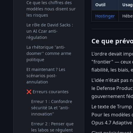
Ce que les chiffres des
Outil
Usage
modèles nous disent sur
les risques
Hostinger
Hébe
Le rôle de David Sacks :
un AI Czar anti-
régulation
Ce que prévoy
La rhétorique "anti-
L'ordre devait imp
doomer" comme arme
politique
"frontier" — ceux 
fiabilité, les biais,
Et maintenant ? Les
scénarios post-
L'idée n'était pas 
annulation
le Defense Product
❌ Erreurs courantes
gouvernement féd
Erreur 1 : Confondre
Le texte de Trump a
sécurité IA et "anti-
innovation"
Pour les modèles q
Opus 4.7 Adaptive 
Erreur 2 : Penser que
les labos se régulent
C'est précisément c