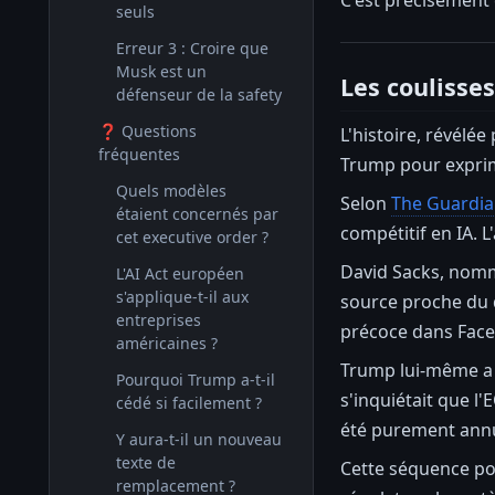
seuls
Erreur 3 : Croire que
Musk est un
Les coulisse
défenseur de la safety
❓ Questions
L'histoire, révélée
fréquentes
Trump pour exprim
Quels modèles
Selon
The Guardi
étaient concernés par
compétitif en IA. 
cet executive order ?
David Sacks, nommé
L'AI Act européen
s'applique-t-il aux
source proche du d
entreprises
précoce dans Faceb
américaines ?
Trump lui-même a j
Pourquoi Trump a-t-il
s'inquiétait que l'
cédé si facilement ?
été purement annu
Y aura-t-il un nouveau
texte de
Cette séquence pos
remplacement ?