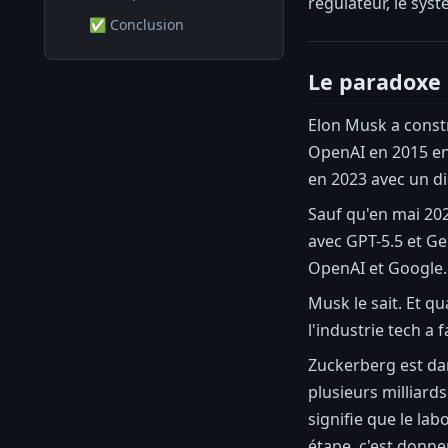
régulateur, le sys
✅ Conclusion
Le paradoxe 
Elon Musk a constr
OpenAI en 2015 en 
en 2023 avec un di
Sauf qu'en mai 202
avec GPT-5.5 et Ge
OpenAI et Google.
Musk le sait. Et qu
l'industrie tech a 
Zuckerberg est dan
plusieurs milliards
signifie que le la
étape, c'est donn