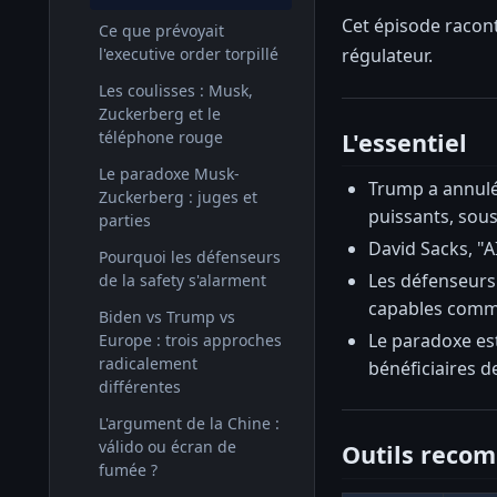
Cet épisode racon
Ce que prévoyait
régulateur.
l'executive order torpillé
Les coulisses : Musk,
Zuckerberg et le
L'essentiel
téléphone rouge
Le paradoxe Musk-
Trump a annulé
Zuckerberg : juges et
puissants, sous
parties
David Sacks, "AI
Pourquoi les défenseurs
Les défenseurs 
de la safety s'alarment
capables comme
Biden vs Trump vs
Le paradoxe est
Europe : trois approches
radicalement
bénéficiaires d
différentes
L'argument de la Chine :
válido ou écran de
Outils reco
fumée ?