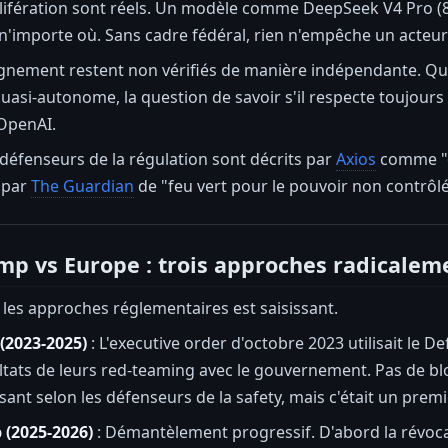
lifération sont réels. Un modèle comme DeepSeek V4 Pro (8
n'importe où. Sans cadre fédéral, rien n'empêche un acteur 
ignement restent non vérifiés de manière indépendante. Qua
asi-autonome, la question de savoir s'il respecte toujours
OpenAI.
défenseurs de la régulation sont décrits par
Axios
comme "d
 par
The Guardian
de "feu vert pour le pouvoir non contrôlé
mp vs Europe : trois approches radicalem
 les approches réglementaires est saisissant.
(2023-2025)
: L'executive order d'octobre 2023 utilisait le 
ultats de leurs red-teaming avec le gouvernement. Pas de 
isant selon les défenseurs de la safety, mais c'était un prem
 (2025-2026)
: Démantèlement progressif. D'abord la révocati