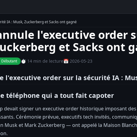
rité IA : Musk, Zuckerberg et Sacks ont gagné
nule l'executive order su
uckerberg et Sacks ont 
⏱️ 14 min de lecture
📅 2026-05-23
 Débutant
 l'executive order sur la sécurité IA : M
e téléphone qui a tout fait capoter
 devait signer un executive order historique imposant des 
sants. Cérémonie prévue, executifs tech invités, communiqu
lon Musk et Mark Zuckerberg — ont appelé la Maison Blanche
on.