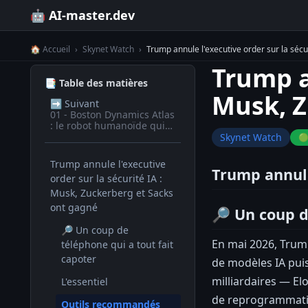
🤖 AI-master.dev
🏠 Accueil
›
Skynet Watch
›
Trump annule l'executive order sur la sécu
Trump an
📑 Table des matières
Musk, Z
➡️
Suivant
01 - Boston Dynamics Atlas
: le robot humanoïde qui
fait tout seul
Skynet Watch
🟢
Trump annule l'executive
Trump annule
order sur la sécurité IA :
Musk, Zuckerberg et Sacks
ont gagné
🔎 Un coup d
🔎 Un coup de
En mai 2026, Trump
téléphone qui a tout fait
capoter
de modèles IA puis
milliardaires — E
L'essentiel
de reprogrammati
Outils recommandés