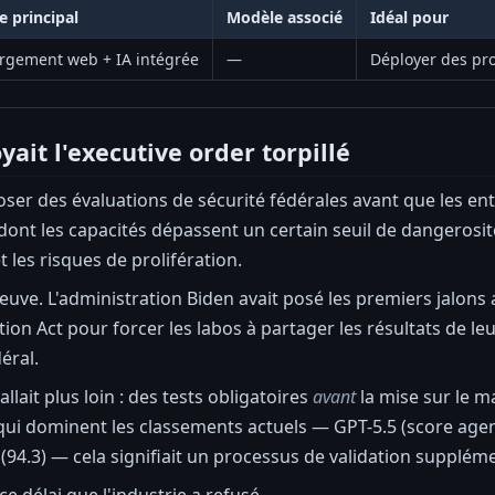
 principal
Modèle associé
Idéal pour
rgement web + IA intégrée
—
Déployer des proj
ait l'executive order torpillé
oser des évaluations de sécurité fédérales avant que les en
dont les capacités dépassent un certain seuil de dangerosi
 et les risques de prolifération.
neuve. L'administration Biden avait posé les premiers jalons 
ion Act pour forcer les labos à partager les résultats de leu
éral.
llait plus loin : des tests obligatoires
avant
la mise sur le m
ui dominent les classements actuels — GPT-5.5 (score agent
(94.3) — cela signifiait un processus de validation supplém
e délai que l'industrie a refusé.