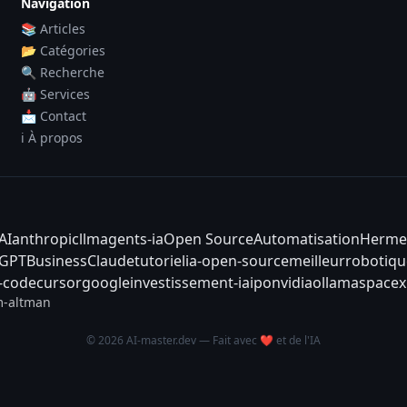
Navigation
📚 Articles
📂 Catégories
🔍 Recherche
🤖 Services
📩 Contact
ℹ️ À propos
AI
anthropic
llm
agents-ia
Open Source
Automatisation
Herme
tGPT
Business
Claude
tutoriel
ia-open-source
meilleur
robotiqu
-code
cursor
google
investissement-ia
ipo
nvidia
ollama
spacex
-altman
© 2026 AI-master.dev — Fait avec ❤️ et de l'IA