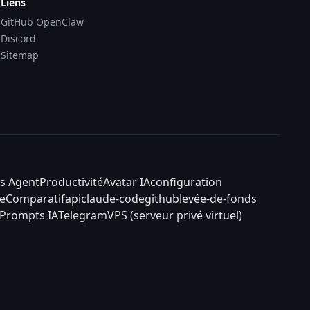
Liens
GitHub OpenClaw
Discord
Sitemap
s Agent
Productivité
Avatar IA
configuration
e
Comparatif
api
claude-code
github
levée-de-fonds
Prompts IA
Telegram
VPS (serveur privé virtuel)