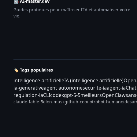
🤖 AI-master.dev
Guides pratiques pour maîtriser l'IA et automatiser votre
vie.
🏷️ Tags populaires
intelligence-artificielle
IA (intelligence artificielle)
Open
ia-generative
agent autonome
securite-ia
agent-ia
Cha
regulation-ia
CLI
codex
gpt-5-5
meilleurs
OpenClaw
sans
claude-fable-5
elon-musk
github-copilot
robot-humanoide
sam