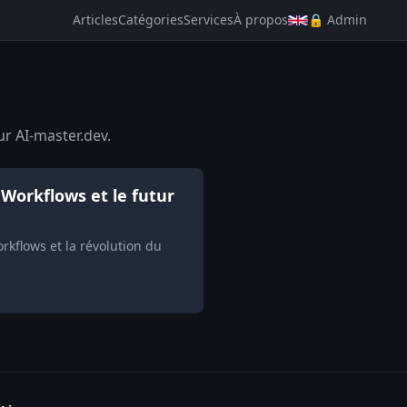
Articles
Catégories
Services
À propos
🔒 Admin
ur AI-master.dev.
Workflows et le futur
kflows et la révolution du