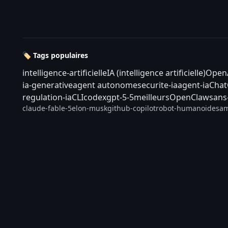
🏷️ Tags populaires
intelligence-artificielle
IA (intelligence artificielle)
Open
ia-generative
agent autonome
securite-ia
agent-ia
Cha
regulation-ia
CLI
codex
gpt-5-5
meilleurs
OpenClaw
sans
claude-fable-5
elon-musk
github-copilot
robot-humanoide
sam