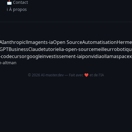
📩 Contact
ℹ️ À propos
AI
anthropic
llm
agents-ia
Open Source
Automatisation
Herme
tGPT
Business
Claude
tutoriel
ia-open-source
meilleur
robotiqu
-code
cursor
google
investissement-ia
ipo
nvidia
ollama
spacex
-altman
© 2026 AI-master.dev — Fait avec ❤️ et de l'IA