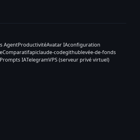
s Agent
Productivité
Avatar IA
configuration
e
Comparatif
api
claude-code
github
levée-de-fonds
Prompts IA
Telegram
VPS (serveur privé virtuel)