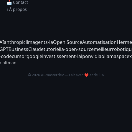
📩 Contact
ℹ️ À propos
AI
anthropic
llm
agents-ia
Open Source
Automatisation
Herme
tGPT
Business
Claude
tutoriel
ia-open-source
meilleur
robotiqu
-code
cursor
google
investissement-ia
ipo
nvidia
ollama
spacex
-altman
© 2026 AI-master.dev — Fait avec ❤️ et de l'IA