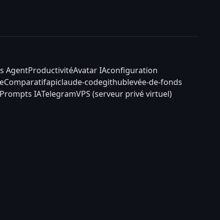
s Agent
Productivité
Avatar IA
configuration
e
Comparatif
api
claude-code
github
levée-de-fonds
Prompts IA
Telegram
VPS (serveur privé virtuel)