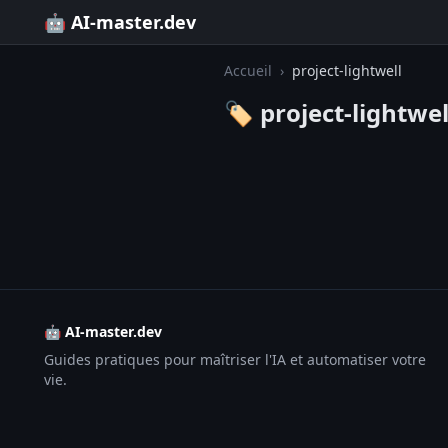
🤖 AI-master.dev
Accueil
›
project-lightwell
🏷️ project-lightwel
🤖 AI-master.dev
Guides pratiques pour maîtriser l'IA et automatiser votre
vie.