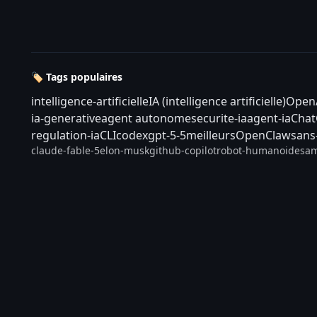
🏷️ Tags populaires
intelligence-artificielle
IA (intelligence artificielle)
Open
ia-generative
agent autonome
securite-ia
agent-ia
Cha
regulation-ia
CLI
codex
gpt-5-5
meilleurs
OpenClaw
sans
claude-fable-5
elon-musk
github-copilot
robot-humanoide
sam