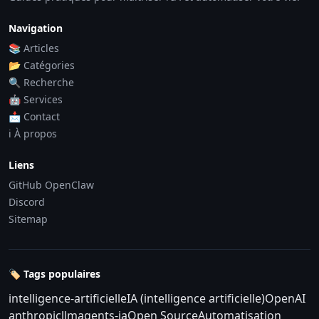
Navigation
📚 Articles
📂 Catégories
🔍 Recherche
🤖 Services
📩 Contact
ℹ️ À propos
Liens
GitHub OpenClaw
Discord
Sitemap
🏷️ Tags populaires
intelligence-artificielle
IA (intelligence artificielle)
OpenAI
anthropic
llm
agents-ia
Open Source
Automatisation