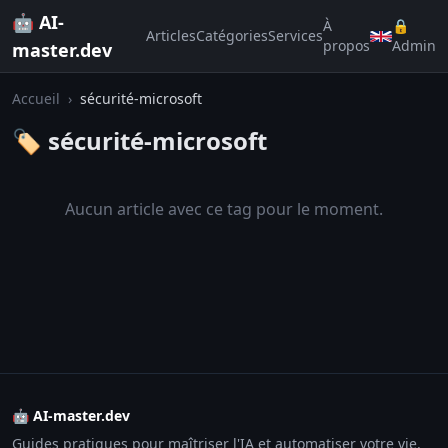
🤖 AI-
À
🔒
Articles
Catégories
Services
propos
Admin
master.dev
Accueil
›
sécurité-microsoft
🏷️ sécurité-microsoft
Aucun article avec ce tag pour le moment.
🤖 AI-master.dev
Guides pratiques pour maîtriser l'IA et automatiser votre vie.