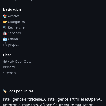
Navigation
📚 Articles
📂 Catégories
🔍 Recherche
🤖 Services
📩 Contact
ℹ️ À propos
Liens
GitHub OpenClaw
Discord
Sitemap
🏷️ Tags populaires
intelligence-artificielle
IA (intelligence artificielle)
OpenAI
anthropic
llm
agents-ia
Open Source
Automatisation