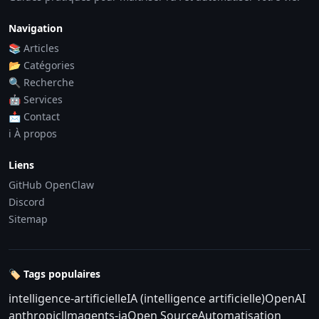
Navigation
📚 Articles
📂 Catégories
🔍 Recherche
🤖 Services
📩 Contact
ℹ️ À propos
Liens
GitHub OpenClaw
Discord
Sitemap
🏷️ Tags populaires
intelligence-artificielle
IA (intelligence artificielle)
OpenAI
anthropic
llm
agents-ia
Open Source
Automatisation