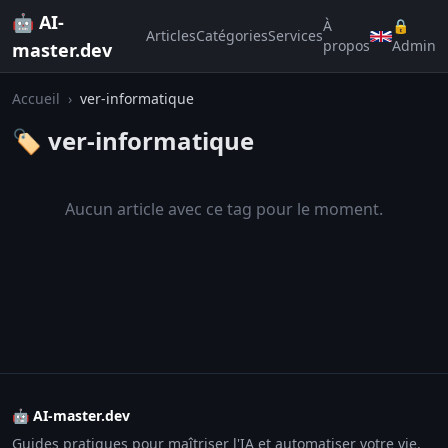
🤖 AI-
À
🔒
Articles
Catégories
Services
propos
Admin
master.dev
Accueil
›
ver-informatique
🏷️ ver-informatique
Aucun article avec ce tag pour le moment.
🤖 AI-master.dev
Guides pratiques pour maîtriser l'IA et automatiser votre vie.