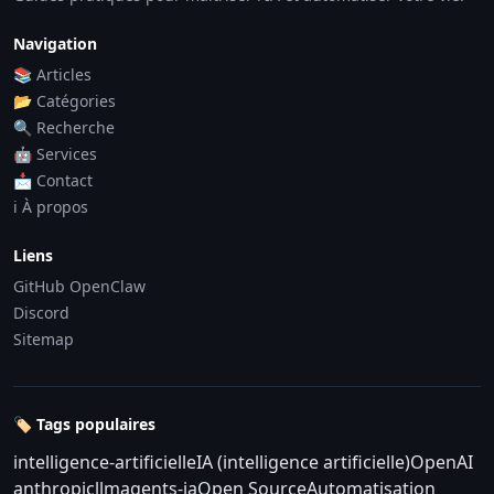
Navigation
📚 Articles
📂 Catégories
🔍 Recherche
🤖 Services
📩 Contact
ℹ️ À propos
Liens
GitHub OpenClaw
Discord
Sitemap
🏷️ Tags populaires
intelligence-artificielle
IA (intelligence artificielle)
OpenAI
anthropic
llm
agents-ia
Open Source
Automatisation