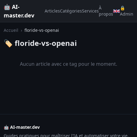
🤖 AI-
À
🔒
Articles
Catégories
Services
propos
Admin
master.dev
Accueil
›
floride-vs-openai
🏷️ floride-vs-openai
Aucun article avec ce tag pour le moment.
🤖 AI-master.dev
Guides pratiques pour maîtriser l'IA et automatiser votre vie.