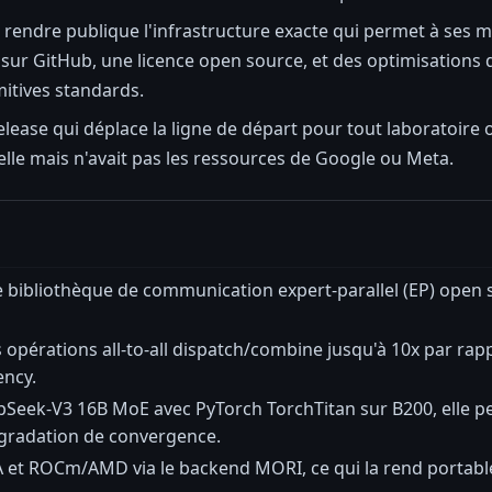
rendre publique l'infrastructure exacte qui permet à ses m
s sur GitHub, une licence open source, et des optimisation
mitives standards.
release qui déplace la ligne de départ pour tout laboratoire 
lle mais n'avait pas les ressources de Google ou Meta.
 bibliothèque de communication expert-parallel (EP) open
es opérations all-to-all dispatch/combine jusqu'à 10x par ra
ency.
pSeek-V3 16B MoE avec PyTorch TorchTitan sur B200, elle 
gradation de convergence.
et ROCm/AMD via le backend MORI, ce qui la rend portable