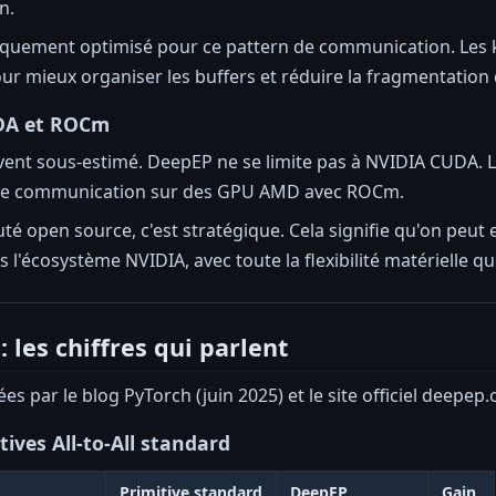
n.
quement optimisé pour ce pattern de communication. Les ker
ur mieux organiser les buffers et réduire la fragmentation 
UDA et ROCm
uvent sous-estimé. DeepEP ne se limite pas à NVIDIA CUDA.
de communication sur des GPU AMD avec ROCm.
é open source, c'est stratégique. Cela signifie qu'on peu
s l'écosystème NVIDIA, avec toute la flexibilité matérielle qu
 les chiffres qui parlent
es par le blog PyTorch (juin 2025) et le site officiel deepep
ives All-to-All standard
Primitive standard
DeepEP
Gain