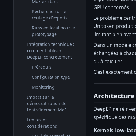
MoE existant
GPU concernés.
Recherche sur le
Le problème centra
routage d'experts
Un token produit pa
Runs en local pour le
limitant bien avant
prototypage
Intégration technique :
Dans un modèle co
comment utiliser
échangées à chaqu
DeepEP concrètement
qu'à calculer.
Prérequis
C'est exactement 
Configuration type
Monitoring
Architecture 
Impact sur la
démocratisation de
DeepEP ne réinvent
l'entraînement MoE
spécifique des mo
Limites et
considérations
Kernels low-lat