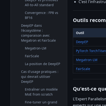
C'est l'infrast
All-to-All standard
Convergence : FP8 vs
BF16
Outils reco
DeepEP dans
l'écosystème :
Outil
comparaison avec
Megatron et FairScale
DeepEP
Megatron-LM
PyTorch TorchTitan
FairScale
Megatron-LM
La position de DeepEP
FairScale
Cas d'usage pratiques :
qui devrait utiliser
DeepEP
Qu'est-ce qu
Entraîner un modèle
MoE from scratch
L'Expert Paralleli
Fine-tuner un grand
experts sur une se