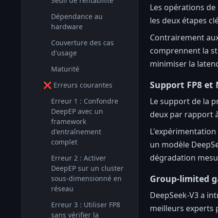
Seuil de rentabilité
Les opérations de 
Dépendance au
les deux étapes c
hardware
Contrairement au
Couverture des cas
comprennent la st
d'usage
minimiser la laten
Maturité
Support FP8 et
❌ Erreurs courantes
Le support de la p
Erreur 1 : Confondre
DeepEP avec un
deux par rapport à
framework
L'expérimentation
d'entraînement
complet
un modèle DeepSee
dégradation mesur
Erreur 2 : Activer
DeepEP sur un cluster
Group-limited g
sous-dimensionné en
réseau
DeepSeek-V3 a intr
Erreur 3 : Utiliser FP8
meilleurs experts 
sans vérifier la