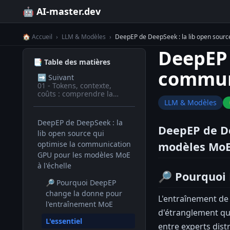
🤖 AI-master.dev
🏠 Accueil
›
LLM & Modèles
›
DeepEP de DeepSeek : la lib open sourc
DeepEP 
📑 Table des matières
communi
➡️
Suivant
01 - Tokens, contexte,
coûts : comprendre la
facturation des LLM
LLM & Modèles
DeepEP de DeepSeek : la
DeepEP de De
lib open source qui
optimise la communication
modèles MoE 
GPU pour les modèles MoE
à l'échelle
🔎 Pourquoi
🔎 Pourquoi DeepEP
change la donne pour
L'entraînement de
l'entraînement MoE
d'étranglement que
L'essentiel
entre experts dist