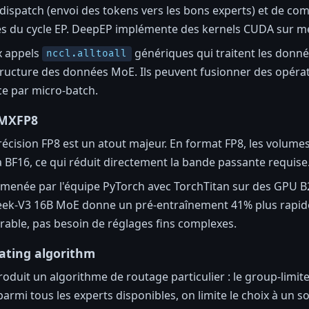
dispatch (envoi des tokens vers les bons experts) et de co
lés du cycle EP. DeepEP implémente des kernels CUDA sur m
x appels
génériques qui traitent les donn
nccl.alltoall
ructure des données MoE. Ils peuvent fusionner des opérati
ce par micro-batch.
 MXFP8
récision FP8 est un atout majeur. En format FP8, les volum
 BF16, ce qui réduit directement la bande passante requise
 menée par l'équipe PyTorch avec TorchTitan sur des GPU B
k-V3 16B MoE donne un pré-entraînement 41% plus rapide
able, pas besoin de réglages fins complexes.
ating algorithm
oduit un algorithme de routage particulier : le group-limit
parmi tous les experts disponibles, on limite le choix à un 