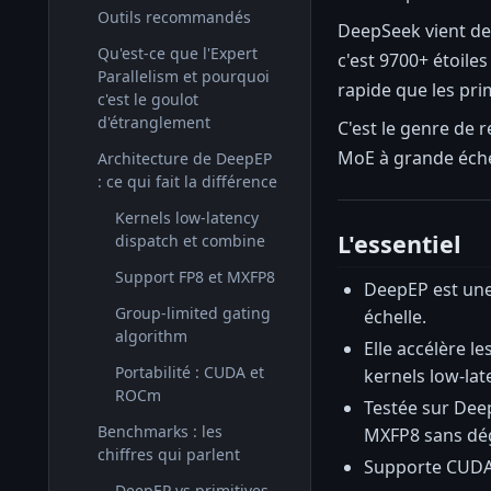
Outils recommandés
DeepSeek vient de 
Qu'est-ce que l'Expert
c'est 9700+ étoile
Parallelism et pourquoi
rapide que les pri
c'est le goulot
d'étranglement
C'est le genre de 
MoE à grande éche
Architecture de DeepEP
: ce qui fait la différence
Kernels low-latency
L'essentiel
dispatch et combine
Support FP8 et MXFP8
DeepEP est une
Group-limited gating
échelle.
algorithm
Elle accélère l
Portabilité : CUDA et
kernels low-lat
ROCm
Testée sur Dee
Benchmarks : les
MXFP8 sans dé
chiffres qui parlent
Supporte CUDA 
DeepEP vs primitives