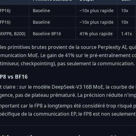
(FP16)
Baseline
~10x plus rapide
10x
(FP16)
Baseline
~10x plus rapide
10x
MXFP8, B200)
Baseline BF16
41% plus rapide
1.41x
 les primitives brutes provient de la source Perplexity AI,
unication MoE. Le gain de 41% sur le pré-entraînement comp
optimiseur, checkpointing), pas seulement la communication.
P8 vs BF16
t claire : sur le modèle DeepSeek-V3 16B MoE, la courbe d
gence, pas de plateau prématuré. La précision réduite n'imp
 important car le FP8 a longtemps été considéré trop risqu
pécifique de la communication EP, le FP8 est non seulement