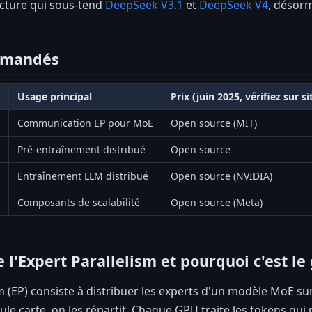
ructure qui sous-tend
DeepSeek V3.1
et
DeepSeek V4
, désorm
mmandés
Usage principal
Prix (juin 2025, vérifiez sur si
Communication EP pour MoE
Open source (MIT)
Pré-entraînement distribué
Open source
Entraînement LLM distribué
Open source (NVIDIA)
Composants de scalabilité
Open source (Meta)
e l'Expert Parallelism et pourquoi c'est l
sm (EP) consiste à distribuer les experts d'un modèle MoE sur
ule carte, on les répartit. Chaque GPU traite les tokens qui 