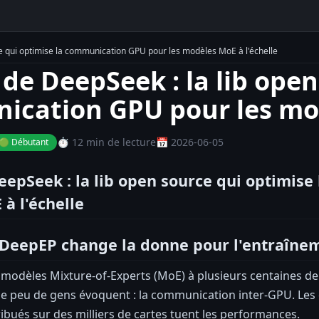
e qui optimise la communication GPU pour les modèles MoE à l'échelle
de DeepSeek : la lib open
cation GPU pour les mod
⏱️ 12 min de lecture
📅 2026-06-05
🟢 Débutant
epSeek : la lib open source qui optimise
à l'échelle
 DeepEP change la donne pour l'entraîne
 modèles Mixture-of-Experts (MoE) à plusieurs centaines de
 peu de gens évoquent : la communication inter-GPU. Les ca
ribués sur des milliers de cartes tuent les performances.