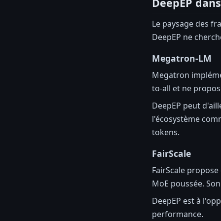
DeepEP dans 
Le paysage des fr
DeepEP ne cherche
Megatron-LM
Megatron implément
to-all et ne prop
DeepEP peut d'aill
l'écosystème comm
tokens.
FairScale
FairScale propose 
MoE poussée. Son 
DeepEP est à l'opp
performance.