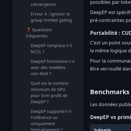
possibles par toke
convergence
DeepEP est spécifi
Erreur 4 : Ignorer le
pré-contraintes po
group-limited gating
❓ Questions
Portabilité : C
fréquentes
C'est un point so
DeepEP remplace-t-il
la même logique 
NCCL ?
Pour la communaut
DeepEP fonctionne-t-il
avec des modèles
être verrouillé dan
non-MoE ?
Quel est le nombre
minimum de GPU
Benchmarks :
pour tirer profit de
DeepEP ?
Les données publié
DeepEP supporte-t-il
DeepEP vs primit
l'inférence ou
uniquement
l'entraînement ?
Scénario