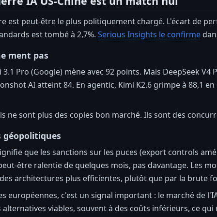
erre IA US-Chine est un match nul
re est peut-être le plus politiquement chargé. L'écart de p
andards est tombé à 2,7%.
Serious Insights le confirme
dans
ne ment pas
 3.1 Pro (Google) mène avec 92 points. Mais DeepSeek V4 Pr
onshot AI atteint 84. En agentic, Kimi K2.6 grimpe à 88,1 en
is ne sont plus des copies bon marché. Ils sont des concur
s géopolitiques
ignifie que les sanctions sur les puces (export controls amé
t peut-être ralentie de quelques mois, pas davantage. Les 
des architectures plus efficientes, plutôt que par la brute 
es européennes, c'est un signal important : le marché de l'
s alternatives viables, souvent à des coûts inférieurs, ce qu