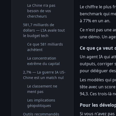
La Chine n'a pas
Le chiffre le plus 
besoin de vos
benchmark qui mes
chercheurs
à 77% en un an.
581,7 milliards de
Ce n'est pas une a
dollars — L'IA avale tout
le budget tech
une démo. Un agent
Ce que 581 milliards
Ce que ça veut 
achètent
Un agent IA qui a
La concentration
outputs, corriger 
extrême du capital
pour déléguer des
2,7% — La guerre IA US-
Chine est un match nul
Les modèles qui p
Le classement ne
tête avec un score
ment pas
94,3. Ces trois-là
Les implications
Pour les dévelop
géopolitiques
Si vous n'avez pas
Outils recommandés