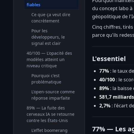
Pourquoi maintena
fiables
du concept labo à l
Ce que ça veut dire
géopolitique de l'I
concrètement
Cinq chiffres, tir
Pour les
parce qu'ils redess
développeurs, le
signal est clair
40/100 — L'opacité des
L'essentiel
modèles atteint un
niveau critique
77%
: le taux d
Pourquoi c'est
40/100
: le sco
problématique
89%
: la baisse
L'open-source comme
581,7 milliards
réponse imparfaite
2,7%
: l'écart 
89% — La fuite des
cerveaux IA se retourne
contre les États-Unis
77% — Les ag
L'effet boomerang