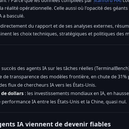
nt ? Parce que les données compilées par
Stanford HAI
cou
a réalité opérationnelle. Celle aussi où l'opacité des géants
A a basculé.
és directement du rapport et de ses analyses externes, résum
inent les choix techniques, stratégiques et politiques des mo
e succès des agents IA sur les tâches réelles (TerminalBenc
re de transparence des modèles frontière, en chute de 31% 
 des flux de chercheurs IA vers les États-Unis.
 de dollars
: les investissements mondiaux en IA, en hauss
de performance IA entre les États-Unis et la Chine, quasi nul.
ents IA viennent de devenir fiables