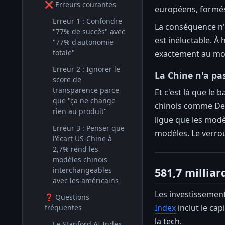
❌ Erreurs courantes
européens, formés 
Erreur 1 : Confondre
La conséquence n'
"77% de succès" avec
est inéluctable. À 
"77% d'autonomie
totale"
exactement au mome
Erreur 2 : Ignorer le
La Chine n'a pa
score de
transparence parce
Et c'est là que le
que "ça ne change
chinois comme Deep
rien au produit"
ligue que les modè
Erreur 3 : Penser que
modèles. Le verrou
l'écart US-Chine à
2,7% rend les
modèles chinois
581,7 milliar
interchangeables
avec les américains
Les investissement
❓ Questions
Index
inclut le cap
fréquentes
la tech.
Le Stanford AI Index