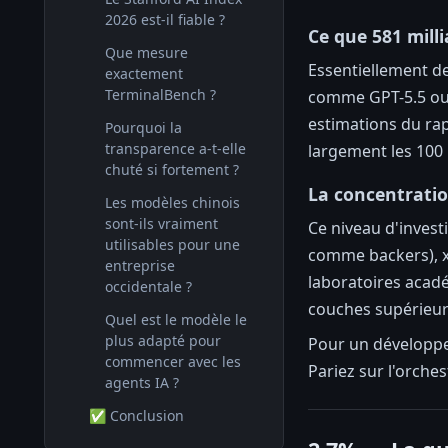
2026 est-il fiable ?
Ce que 581 mill
Que mesure
Essentiellement de
exactement
TerminalBench ?
comme GPT-5.5 ou C
estimations du ra
Pourquoi la
transparence a-t-elle
largement les 100 m
chuté si fortement ?
La concentratio
Les modèles chinois
sont-ils vraiment
Ce niveau d'inves
utilisables pour une
comme backers), xA
entreprise
laboratoires acadé
occidentale ?
couches supérieure
Quel est le modèle le
plus adapté pour
Pour un développeu
commencer avec les
Pariez sur l'orches
agents IA ?
✅ Conclusion