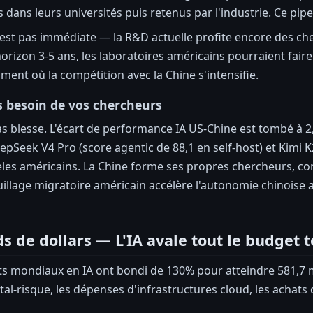
dans leurs universités puis retenus par l'industrie. Ce pipel
est pas immédiate — la R&D actuelle profite encore des che
horizon 3-5 ans, les laboratoires américains pourraient faire
nt où la compétition avec la Chine s'intensifie.
s besoin de vos chercheurs
 bas blesse. L'écart de performance IA US-Chine est tombé à 
Seek V4 Pro (score agentic de 88,1 en self-host) et Kimi K
les américains. La Chine forme ses propres chercheurs, co
illage migratoire américain accélère l'autonomie chinoise au 
ds de dollars — L'IA avale tout le budget 
s mondiaux en IA ont bondi de 130% pour atteindre 581,7 mi
ital-risque, les dépenses d'infrastructures cloud, les acha