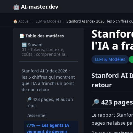
🤖 AI-master.dev
🏠 Accueil
›
LLM & Modèles
›
Stanford AI Index 2026 : les 5 chiffres q
Stanfor
📑 Table des matières
l'IA a 
➡️
Suivant
01 - Tokens, contexte,
coûts : comprendre la
facturation des LLM
LLM & Modèles
Stanford AI Index 2026 :
Stanford AI I
les 5 chiffres qui montrent
que l'IA a franchi un point
retour
de non-retour
🔎 423 pages, et aucun
🔎 423 pages
répit
Le rapport Stanfor
L'essentiel
pages ne laisse pas
77% — Les agents IA
viennent de devenir