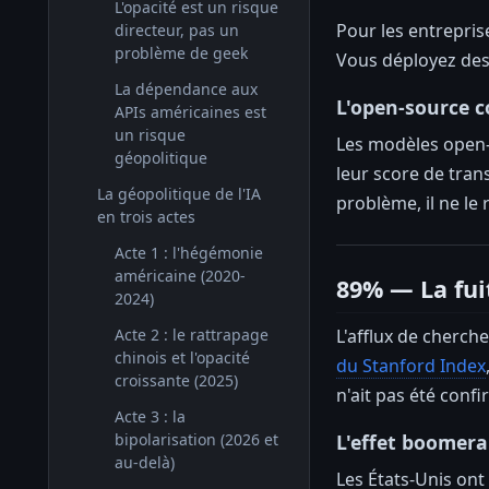
L'opacité est un risque
Pour les entrepris
directeur, pas un
problème de geek
Vous déployez des 
La dépendance aux
L'open-source 
APIs américaines est
un risque
Les modèles open-
géopolitique
leur score de tran
La géopolitique de l'IA
problème, il ne le 
en trois actes
Acte 1 : l'hégémonie
américaine (2020-
89% — La fui
2024)
L'afflux de cherch
Acte 2 : le rattrapage
chinois et l'opacité
du Stanford Index
croissante (2025)
n'ait pas été con
Acte 3 : la
L'effet boomer
bipolarisation (2026 et
au-delà)
Les États-Unis ont