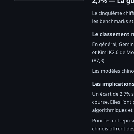
2,7% — La gu
Le cinquième chiff
les benchmarks st
Le classement 
En général, Gemini
et Kimi K2.6 de Mo
(87,3).
Les modèles chino
Les implication
Un écart de 2,7% s
course. Elles l'on
algorithmiques et 
Pour les entrepris
chinois offrent de